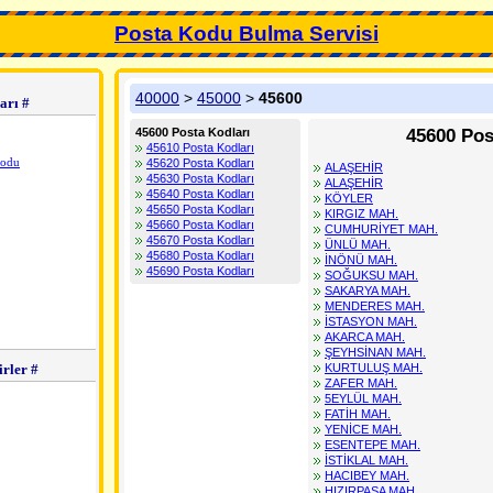
Posta Kodu Bulma Servisi
40000
>
45000
>
45600
arı #
45600 Posta Kodları
45600 Po
45610 Posta Kodları
odu
45620 Posta Kodları
ALAŞEHİR
45630 Posta Kodları
ALAŞEHİR
45640 Posta Kodları
KÖYLER
45650 Posta Kodları
KIRGIZ MAH.
45660 Posta Kodları
CUMHURİYET MAH.
45670 Posta Kodları
ÜNLÜ MAH.
45680 Posta Kodları
İNÖNÜ MAH.
45690 Posta Kodları
SOĞUKSU MAH.
SAKARYA MAH.
MENDERES MAH.
İSTASYON MAH.
AKARCA MAH.
ŞEYHSİNAN MAH.
rler #
KURTULUŞ MAH.
ZAFER MAH.
5EYLÜL MAH.
FATİH MAH.
YENİCE MAH.
ESENTEPE MAH.
İSTİKLAL MAH.
HACIBEY MAH.
HIZIRPAŞA MAH.