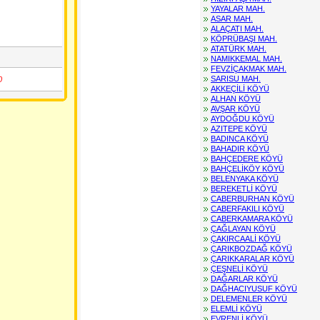
YAYALAR MAH.
ASAR MAH.
ALAÇATI MAH.
KÖPRÜBAŞI MAH.
ATATÜRK MAH.
NAMIKKEMAL MAH.
FEVZİÇAKMAK MAH.
SARISU MAH.
0
AKKEÇİLİ KÖYÜ
ALHAN KÖYÜ
AVŞAR KÖYÜ
AYDOĞDU KÖYÜ
AZITEPE KÖYÜ
BADINCA KÖYÜ
BAHADIR KÖYÜ
BAHÇEDERE KÖYÜ
BAHÇELİKÖY KÖYÜ
BELENYAKA KÖYÜ
BEREKETLİ KÖYÜ
CABERBURHAN KÖYÜ
CABERFAKILI KÖYÜ
CABERKAMARA KÖYÜ
ÇAĞLAYAN KÖYÜ
ÇAKIRCAALİ KÖYÜ
ÇARIKBOZDAĞ KÖYÜ
ÇARIKKARALAR KÖYÜ
ÇEŞNELİ KÖYÜ
odu
DAĞARLAR KÖYÜ
DAĞHACIYUSUF KÖYÜ
DELEMENLER KÖYÜ
ELEMLİ KÖYÜ
EVRENLİ KÖYÜ