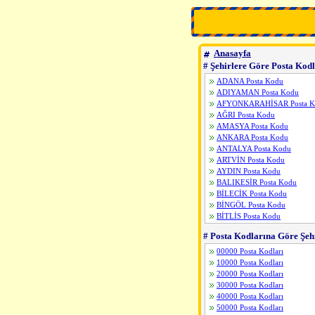
Anasayfa
# Şehirlere Göre Posta Kodl
ADANA Posta Kodu
ADIYAMAN Posta Kodu
AFYONKARAHİSAR Posta K
AĞRI Posta Kodu
AMASYA Posta Kodu
ANKARA Posta Kodu
ANTALYA Posta Kodu
ARTVİN Posta Kodu
AYDIN Posta Kodu
BALIKESİR Posta Kodu
BİLECİK Posta Kodu
BİNGÖL Posta Kodu
BİTLİS Posta Kodu
BOLU Posta Kodu
# Posta Kodlarına Göre Şehi
BURDUR Posta Kodu
BURSA Posta Kodu
00000 Posta Kodları
ÇANAKKALE Posta Kodu
10000 Posta Kodları
ÇANKIRI Posta Kodu
20000 Posta Kodları
ÇORUM Posta Kodu
30000 Posta Kodları
DENİZLİ Posta Kodu
40000 Posta Kodları
DİYARBAKIR Posta Kodu
50000 Posta Kodları