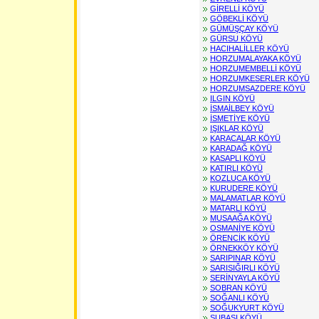
GİRELLİ KÖYÜ
GÖBEKLİ KÖYÜ
GÜMÜŞÇAY KÖYÜ
GÜRSU KÖYÜ
HACIHALİLLER KÖYÜ
HORZUMALAYAKA KÖYÜ
HORZUMEMBELLİ KÖYÜ
HORZUMKESERLER KÖYÜ
HORZUMSAZDERE KÖYÜ
ILGIN KÖYÜ
İSMAİLBEY KÖYÜ
İSMETİYE KÖYÜ
IŞIKLAR KÖYÜ
KARACALAR KÖYÜ
KARADAĞ KÖYÜ
KASAPLI KÖYÜ
KATIRLI KÖYÜ
KOZLUCA KÖYÜ
KURUDERE KÖYÜ
MALAMATLAR KÖYÜ
MATARLI KÖYÜ
MUSAAĞA KÖYÜ
OSMANİYE KÖYÜ
ÖRENCİK KÖYÜ
ÖRNEKKÖY KÖYÜ
SARIPINAR KÖYÜ
SARISIĞIRLI KÖYÜ
SERİNYAYLA KÖYÜ
SOBRAN KÖYÜ
SOĞANLI KÖYÜ
SOĞUKYURT KÖYÜ
SUBAŞI KÖYÜ