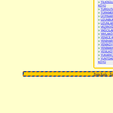
TİLKİSÜ
BARTIN Posta Kodu
KÖYÜ
ARDAHAN Posta Kodu
TURGUT
IĞDIR Posta Kodu
TÜRKME
YALOVA Posta Kodu
ÜÇPINAR
KARABÜK Posta Kodu
UZUNBU
KİLİS Posta Kodu
UZUNLA
OSMANİYE Posta Kodu
VEZİROĞ
YAĞCILA
DÜZCE Posta Kodu
YAYLAKÖ
YENİCE 
YENİHAR
YENİKÖY
YENİMAH
YEŞİLKÖ
YUKARIÇ
YUNTDA
KÖYÜ
Posta Kodu
-
Po