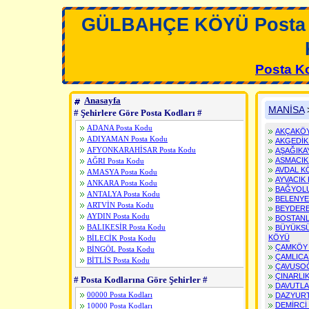
GÜLBAHÇE KÖYÜ Posta
Posta K
Anasayfa
MANİSA
# Şehirlere Göre Posta Kodları #
ADANA Posta Kodu
AKÇAKÖ
ADIYAMAN Posta Kodu
AKGEDİK
AFYONKARAHİSAR Posta Kodu
AŞAĞIKA
ASMACIK
AĞRI Posta Kodu
AVDAL K
AMASYA Posta Kodu
AYVACIK
ANKARA Posta Kodu
BAĞYOL
ANTALYA Posta Kodu
BELENYE
ARTVİN Posta Kodu
BEYDER
AYDIN Posta Kodu
BOSTAN
BALIKESİR Posta Kodu
BÜYÜKS
KÖYÜ
BİLECİK Posta Kodu
ÇAMKÖY
BİNGÖL Posta Kodu
ÇAMLICA
BİTLİS Posta Kodu
ÇAVUŞO
BOLU Posta Kodu
ÇINARLI
# Posta Kodlarına Göre Şehirler #
BURDUR Posta Kodu
DAVUTLA
BURSA Posta Kodu
00000 Posta Kodları
DAZYUR
ÇANAKKALE Posta Kodu
DEMİRCİ
10000 Posta Kodları