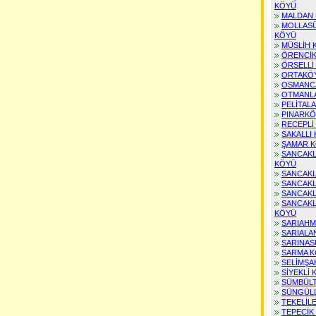
KÖYÜ
KAHRAMANMARAŞ Posta Kodu
MALDAN
MARDİN Posta Kodu
MOLLASÜ
MUĞLA Posta Kodu
KÖYÜ
MUŞ Posta Kodu
MÜSLİH 
NEVŞEHİR Posta Kodu
ÖRENCİK
NİĞDE Posta Kodu
ÖRSELLİ
ORDU Posta Kodu
ORTAKÖ
OSMANC
RİZE Posta Kodu
OTMANL
SAKARYA Posta Kodu
PELİTAL
SAMSUN Posta Kodu
PINARKÖ
SİİRT Posta Kodu
RECEPLİ
SİNOP Posta Kodu
SAKALLI
SİVAS Posta Kodu
ŞAMAR 
TEKİRDAĞ Posta Kodu
SANCAKL
KÖYÜ
TOKAT Posta Kodu
SANCAKL
TRABZON Posta Kodu
SANCAKL
TUNCELİ Posta Kodu
SANCAKL
ŞANLIURFA Posta Kodu
SANCAKL
UŞAK Posta Kodu
KÖYÜ
VAN Posta Kodu
SARIAHM
YOZGAT Posta Kodu
SARIALA
SARINAS
ZONGULDAK Posta Kodu
SARMA 
AKSARAY Posta Kodu
SELİMŞA
BAYBURT Posta Kodu
SİYEKLİ
KARAMAN Posta Kodu
SÜMBÜL
KIRIKKALE Posta Kodu
SÜNGÜL
BATMAN Posta Kodu
TEKELİL
ŞIRNAK Posta Kodu
TEPECİK