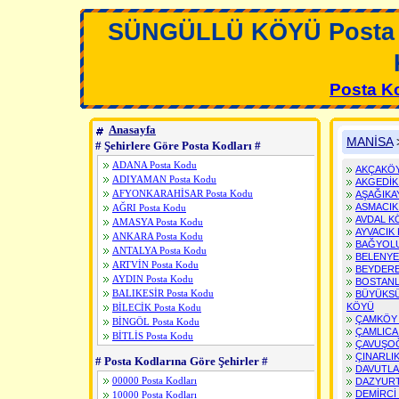
SÜNGÜLLÜ KÖYÜ Posta
Posta K
Anasayfa
MANİSA
# Şehirlere Göre Posta Kodları #
ADANA Posta Kodu
AKÇAKÖ
ADIYAMAN Posta Kodu
AKGEDİK
AFYONKARAHİSAR Posta Kodu
AŞAĞIKA
ASMACIK
AĞRI Posta Kodu
AVDAL K
AMASYA Posta Kodu
AYVACIK
ANKARA Posta Kodu
BAĞYOL
ANTALYA Posta Kodu
BELENYE
ARTVİN Posta Kodu
BEYDER
AYDIN Posta Kodu
BOSTAN
BALIKESİR Posta Kodu
BÜYÜKS
KÖYÜ
BİLECİK Posta Kodu
ÇAMKÖY
BİNGÖL Posta Kodu
ÇAMLICA
BİTLİS Posta Kodu
ÇAVUŞO
BOLU Posta Kodu
ÇINARLI
# Posta Kodlarına Göre Şehirler #
BURDUR Posta Kodu
DAVUTLA
BURSA Posta Kodu
00000 Posta Kodları
DAZYUR
ÇANAKKALE Posta Kodu
DEMİRCİ
10000 Posta Kodları