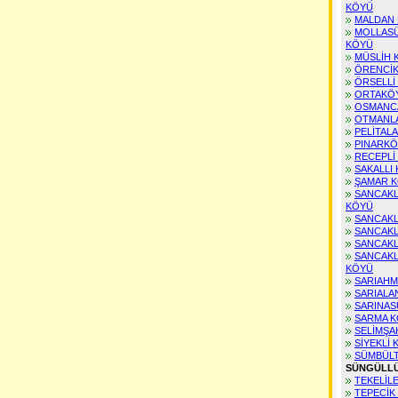
KÖYÜ
KAHRAMANMARAŞ Posta Kodu
MALDAN
MARDİN Posta Kodu
MOLLASÜ
MUĞLA Posta Kodu
KÖYÜ
MUŞ Posta Kodu
MÜSLİH 
NEVŞEHİR Posta Kodu
ÖRENCİK
NİĞDE Posta Kodu
ÖRSELLİ
ORDU Posta Kodu
ORTAKÖ
OSMANC
RİZE Posta Kodu
OTMANL
SAKARYA Posta Kodu
PELİTAL
SAMSUN Posta Kodu
PINARKÖ
SİİRT Posta Kodu
RECEPLİ
SİNOP Posta Kodu
SAKALLI
SİVAS Posta Kodu
ŞAMAR 
TEKİRDAĞ Posta Kodu
SANCAKL
KÖYÜ
TOKAT Posta Kodu
SANCAKL
TRABZON Posta Kodu
SANCAKL
TUNCELİ Posta Kodu
SANCAKL
ŞANLIURFA Posta Kodu
SANCAKL
UŞAK Posta Kodu
KÖYÜ
VAN Posta Kodu
SARIAHM
YOZGAT Posta Kodu
SARIALA
SARINAS
ZONGULDAK Posta Kodu
SARMA 
AKSARAY Posta Kodu
SELİMŞA
BAYBURT Posta Kodu
SİYEKLİ
KARAMAN Posta Kodu
SÜMBÜL
KIRIKKALE Posta Kodu
SÜNGÜLL
BATMAN Posta Kodu
TEKELİL
ŞIRNAK Posta Kodu
TEPECİK