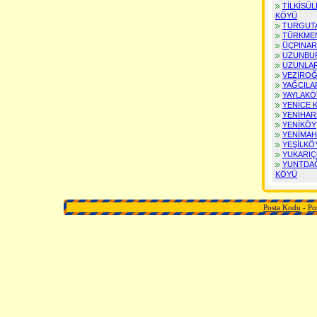
TİLKİSÜ
BARTIN Posta Kodu
KÖYÜ
ARDAHAN Posta Kodu
TURGUT
IĞDIR Posta Kodu
TÜRKME
YALOVA Posta Kodu
ÜÇPINAR
KARABÜK Posta Kodu
UZUNBU
KİLİS Posta Kodu
UZUNLA
OSMANİYE Posta Kodu
VEZİROĞ
YAĞCILA
DÜZCE Posta Kodu
YAYLAKÖ
YENİCE 
YENİHAR
YENİKÖY
YENİMAH
YEŞİLKÖ
YUKARIÇ
YUNTDA
KÖYÜ
Posta Kodu
-
Po